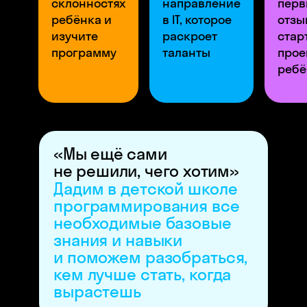
склонностях
направление
пер
ребёнка и
в IT, которое
отзы
изучите
раскроет
стар
программу
таланты
прое
ребё
«Мы ещё сами
не решили, чего хотим»
Дадим в детской школе
программирования все
необходимые базовые
знания и навыки
и поможем разобраться,
кем лучше стать, когда
вырастешь