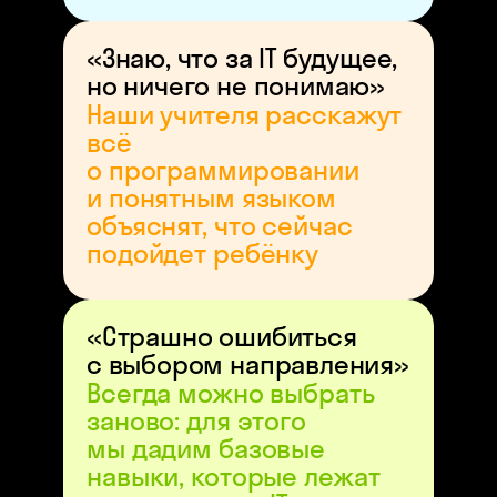
«Знаю, что за IT будущее,
но ничего не понимаю»
Наши учителя расскажут
всё
о программировании
и понятным языком
объяснят, что сейчас
подойдет ребёнку
«Страшно ошибиться
с выбором направления»
Всегда можно выбрать
заново: для этого
мы дадим базовые
навыки, которые лежат